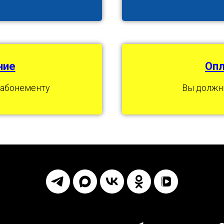
ние
Опл
 абонементу
Вы должн