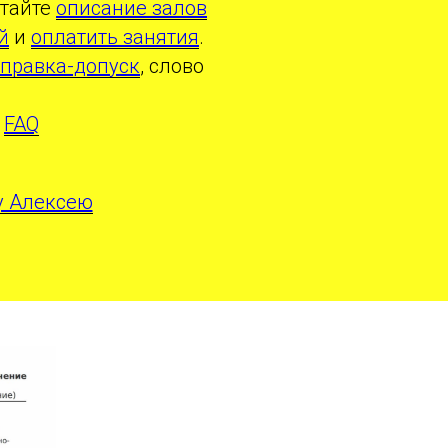
итайте
описание залов
й
и
оплатить занятия
.
справка-допуск
, слово
в
FAQ
у Алексею