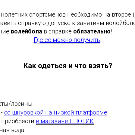
нолетних спортсменов необходимо на второе (
авить справку о допуске к занятиям волейбол
ание
волейбола
в справке
обязательно
!
Где ее можно получить
.
Как одеться и что взять?
рты/лосины
 -
со шнуровкой на низкой платформе
е приобрести
в магазине ПЛОТИК
ная вода