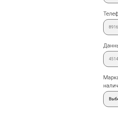
Теле
Данны
Марк
налич