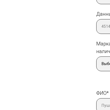
Данны
Марк
налич
ФИО*