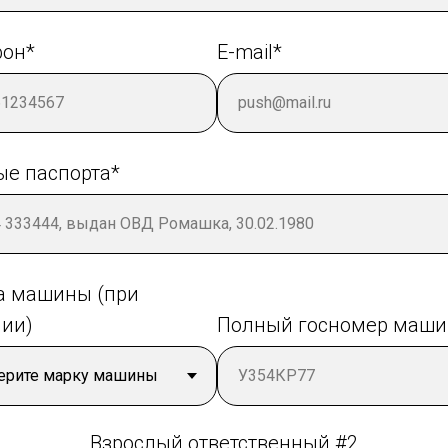
фон*
E-mail*
е паспорта*
а машины (при
ии)
Полный госномер маш
Взрослый ответственный #2