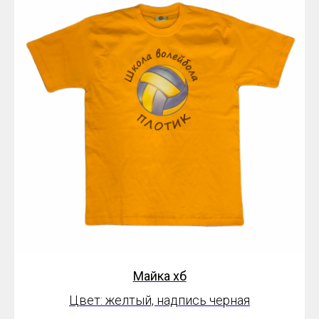
Майка хб
Цвет: желтый, надпись черная