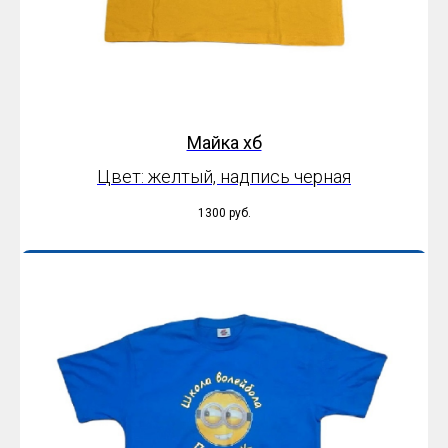
Майка хб
Цвет: желтый, надпись черная
1300
руб.
Оплатить