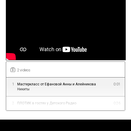
2 videos
1
Мастеркласс от Ефановой Анны и Алейникова
0:01
Никиты
2
ПЛОТИК в гостях у Детского Радио
0:26