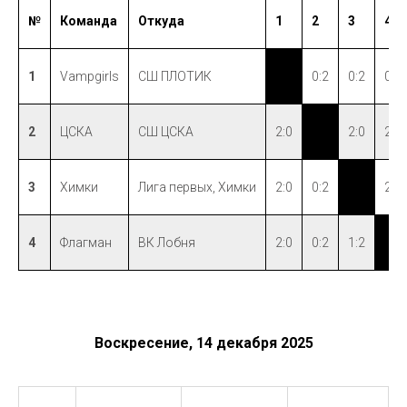
№
Команда
Откуда
1
2
3
4
1
Vampgirls
СШ ПЛОТИК
xx
0:2
0:2
0:2
2
ЦСКА
СШ ЦСКА
2:0
xx
2:0
2:0
3
Химки
Лига первых, Химки
2:0
0:2
xx
2:1
4
Флагман
ВК Лобня
2:0
0:2
1:2
xx
Воскресение, 14 декабря 2025