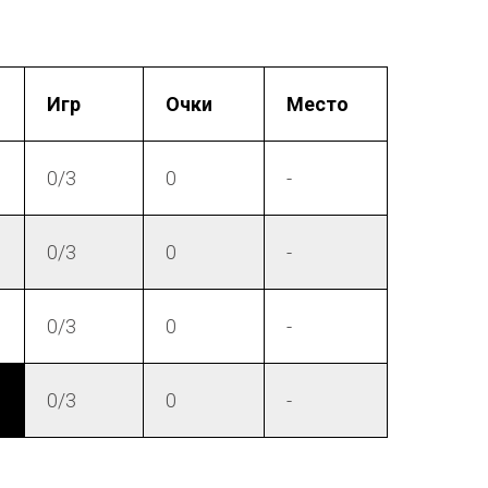
Игр
Очки
Место
0/3
0
-
0/3
0
-
0/3
0
-
0/3
0
-