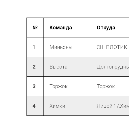
№
Команда
Откуда
1
Миньоны
СШ ПЛОТИК
2
Высота
Долгопрудн
3
Торжок
Торжок
4
Химки
Лицей 17,Хи