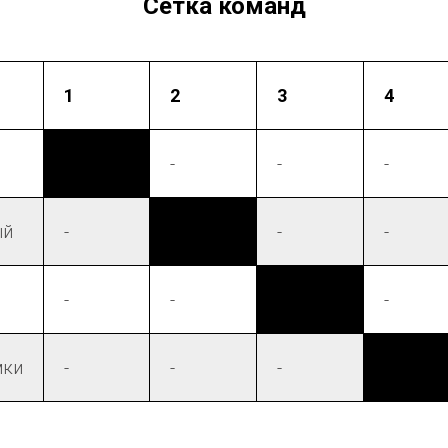
Сетка команд
1
2
3
4
xx
-
-
-
ый
-
xx
-
-
-
-
xx
-
мки
-
-
-
xx