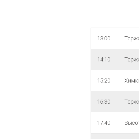
13:00
Торж
14:10
Торж
15:20
Химк
16:30
Торж
17:40
Высо