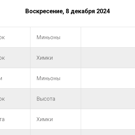
Воскресение, 8 декабря 2024
ок
Миньоны
ок
Химки
и
Миньоны
ок
Высота
та
Химки