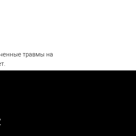
лученные травмы на
т.
?