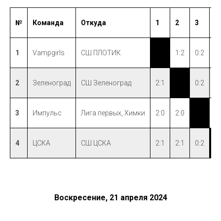
№
Команда
Откуда
1
2
3
4
1
Vampgirls
СШ ПЛОТИК
xx
1:2
0:2
1:
2
Зеленоград
СШ Зеленоград
2:1
xx
0:2
1:
3
Импульс
Лига первых, Химки
2:0
2:0
xx
2:
4
ЦСКА
СШ ЦСКА
2:1
2:1
0:2
x
Воскресение, 21 апреля 2024