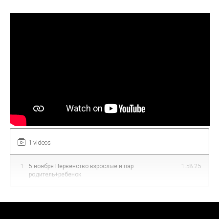
1 videos
1
5 ноября Первенство взрослые и пар
1:58:25
родитель+ребенок